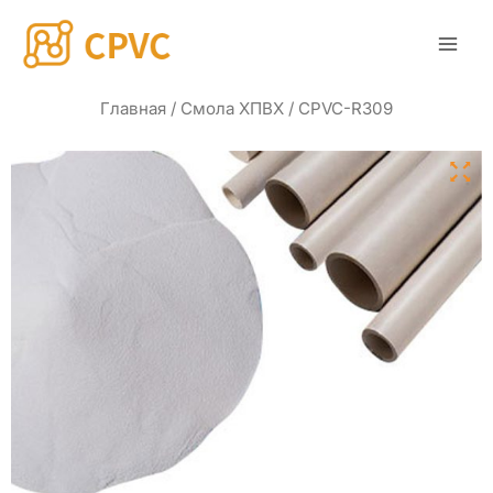
Перейти
Гла
к
мен
содержанию
Главная
/
Смола ХПВХ
/ CPVC-R309