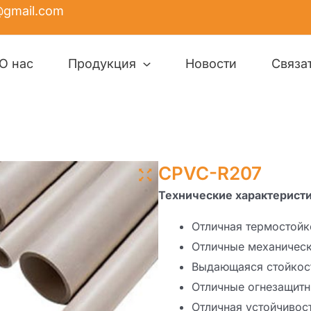
c@gmail.com
О нас
Продукция
Новости
Связа
CPVC-R207
Технические характерист
Отличная термостойк
Отличные механическ
Выдающаяся стойкост
Отличные огнезащит
Отличная устойчивос