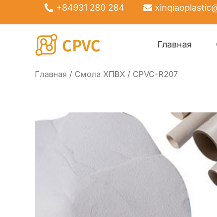
Перейти
+84931 280 284
xinqiaoplasti
к
содержанию
Главная
Главная
/
Смола ХПВХ
/ CPVC-R207