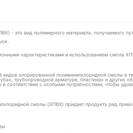
ВХ) - это вид полимерного материала, получаемого пу
шок.
ционными характеристиками и использованием смола ХП
8 видов хлорированной поливинилхлоридной смолы в те
рубах, трубопроводной арматуре, пластинах и других о
 в соответствии с особыми потребностями, чтобы удовл
илхлоридной смолы (ХПВХ) придает продукту ряд прево
оды