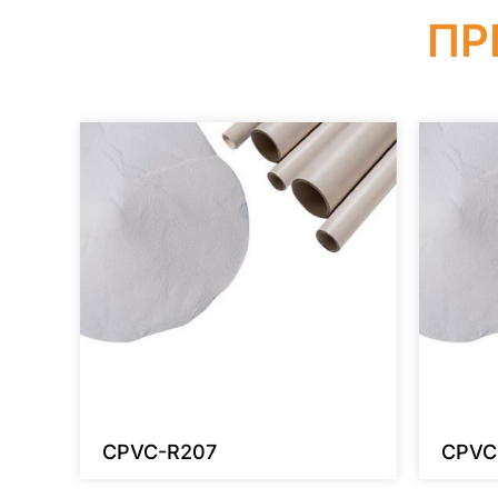
ПР
CPVC-R207
CPVC